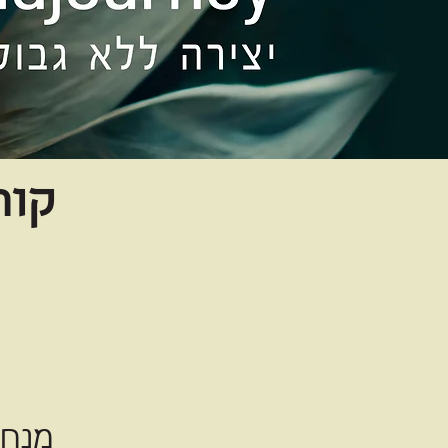
קור
מנחו