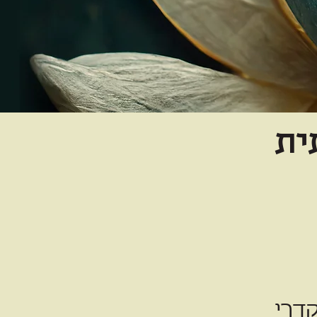
ית
דרי