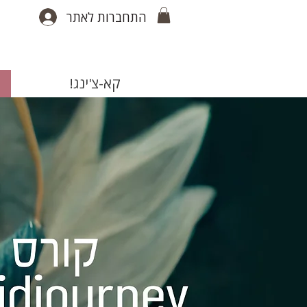
התחברות לאתר
קא-צ'ינג!