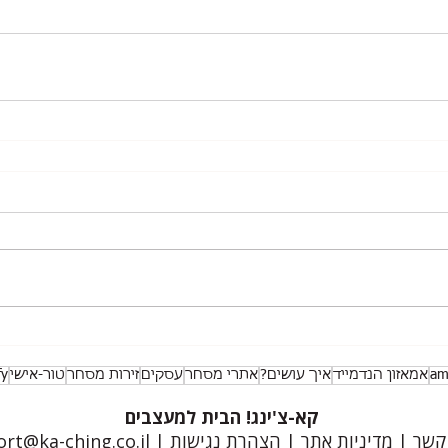
am
אמאזון הנדמייד
איך עושים?
אתרי מסחר
עסקים
זירות מסחר
טור-אישי
fy
קא-צ'ינג! הבית למעצבים
 קשר
|
מדיניות אתר
|
הצהרת נגישות
|
rt@ka-ching.co.il