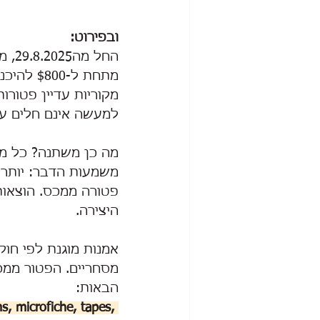
ובפירוט:
מתחת ל-
מקוריות עדיין פטורו
למעשה אינם חלים על 
מה כן משתנה? כל מש
משמעות הדבר: יותר נ
פטורה ממכס. הוצאות
היצירה.
אמנות מוגנת לפי חוק 50 USC 1702(b) ומודגרת 
מסחריים. הפטור ממכס
הבאות:
s, microfiche, tapes, 