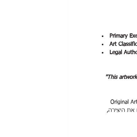
Primary Ex
Art Classifi
Legal Autho
"This artwork
Original Artwork Pain, 
את היצירה, 