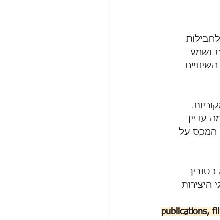
החרגת de minimis שאפשרה לחבילות 
ות ושמע 
שינויים 
ריות. 
ה עדיין 
 המכס על 
informationa ולא כטובין 
 היצירות 
publications, f