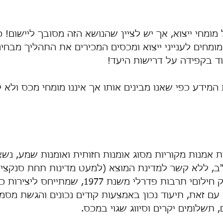
מומחי ייצוא, אך יש לציין שהנושא הזה מסובך ליישום! כ
מחים לענייני ייצוא ומכסים המכירים את התהליך מבחינ
ד בקפידה על דרישות היעד! 
המידע כפי שאנו מבינים אותו אך איננו מומחי מכס ולא ל
 אמנות מקוריות מסוג אומנות חזותית ואומנות שמע, נשא
, ללא קשר למדינת המוצא (למעט מדינות תחת סנקציות
מקורית מוגנת לפי חוק חילוםי תרבות פדרלי משנת 1977
עם זאת, תיעוד נכון באמצעות קודים נכונים והגשת מסמכי
 תשלומים יקרים וסיווג שגוי במכס.