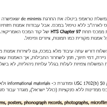
החל מה29.8.2025, ממשלת טראמפ ביטלה את 
$800 להיכנס לארה"ב ללא טיפול במכס. אבל עבודות אמנות חזותי
ת ממכס תחת 
HTS Chapter 97
 של קוד המכס האמריקאי. ה
אמנות מקורית כמו תמונות, ציורים ופיסול.
לוח דורש עתה עיבוד מלא במכס, גם ליצירות אמנות מקו
יירת, דמי תיווך, וזמן לשחרור החבילות, אך האמנות עצמ
 המשלוח צפויות לעלות בגלל עלויות ניהוליות, לא בשל
כ-
l materials
 ממדינות ללא סנקציות (כולל ישראל), מוגדר עבור סוגי
ilms, posters, phonograph records, photographs, microfilm