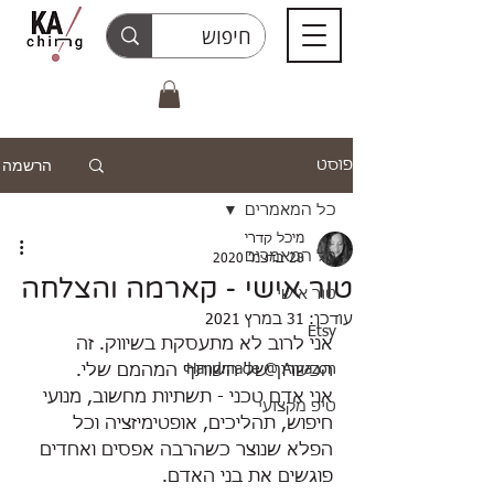
הרשמה
פוסט
כל המאמרים
מיכל קדרי
כל המאמרים
28 בדצמ׳ 2020
טור אישי - קארמה והצלחה
טור אישי
עודכן:
31 במרץ 2021
Etsy
אני לרוב לא מתעסקת בשיווק. זה 
Handmade @ Amazon
הכשרון של השותף המהמם שלי.
אני אדם טכני - תשתיות מחשוב, מנועי 
טיפ מקצועי
חיפוש, תהליכים, אופטימיזציה וכל 
הפלא שנוצר כשהרבה אפסים ואחדים 
פוגשים את בני האדם. 