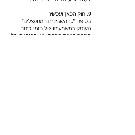
9. חוק הכאן ועכשיו
בסיפרו "גן השבילים המתפצלים" 
העוסק במשמעותו של הזמן כותב 
חורחה לואיס בורחס "ואז הבנתי כי כל 
מה שקורה לאדם קורה בדיוק, בדיוק 
עכשיו". חרטות או תוכניות לעתיד מונעים 
מאיתנו להיות כאן. חלומות, התנהגויות 
ותבניות ישנים מונעים מאיתנו ליצור 
חדשים. ועל כך אמר ג'ון לנון "החיים 
הם מה שקורה לך בזמן שאתה עסוק 
בלעשות תוכניות אחרות".
10. חוק השינוי
על פי חוק השינוי של הקארמה 
ההיסטוריה תחזור על עצמה עד אשר 
נלמד מה אנחנו צריכים לשנות בדרכנו. 
במונחים של פסיכולוגיה הגורמים 